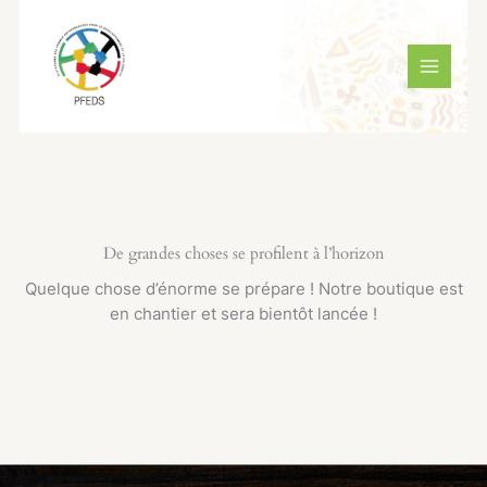
Aller
MAIN
au
MENU
contenu
De grandes choses se profilent à l’horizon
Quelque chose d’énorme se prépare ! Notre boutique est
en chantier et sera bientôt lancée !