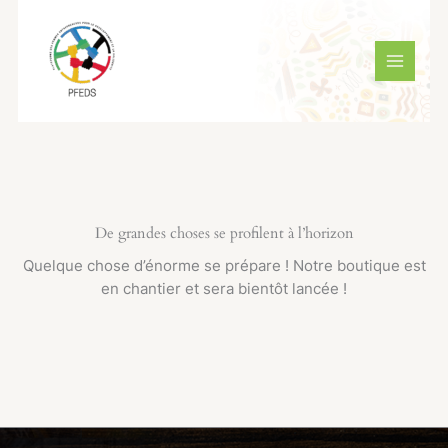
Aller
MAIN
au
MENU
contenu
De grandes choses se profilent à l’horizon
Quelque chose d’énorme se prépare ! Notre boutique est
en chantier et sera bientôt lancée !