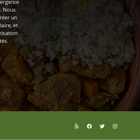
vergence
s. Nous
créer un
aire, et
misation
és.