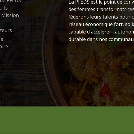
 de PFEDS
La PFEDS est le point de con
uits
des femmes transformatrice
& Mission
fédérons leurs talents pour 
réseau économique fort, solid
teurs
capable d'accélérer l'autono
e
durable dans nos communaut
aire