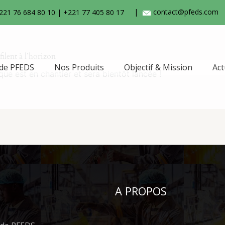
|
contact@pfeds.com
+221 76 684 80 10 | +221 77 405 80 17
ilent à l’horizon
 de PFEDS
Nos Produits
Objectif & Mission
Act
e est en chantier et sera bientôt lancée !
A PROPOS